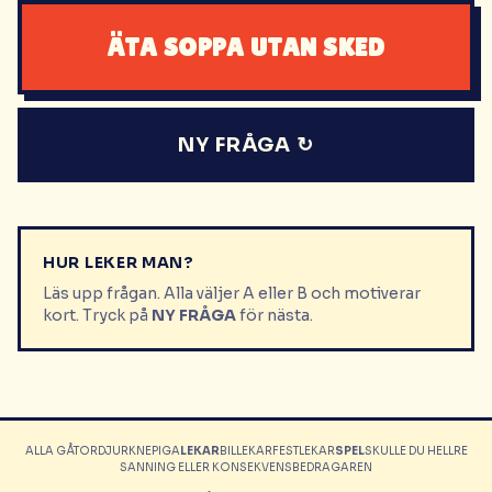
ÄTA SOPPA UTAN SKED
NY FRÅGA ↻
HUR LEKER MAN?
Läs upp frågan. Alla väljer A eller B och motiverar
kort. Tryck på
NY FRÅGA
för nästa.
ALLA GÅTOR
DJUR
KNEPIGA
LEKAR
BILLEKAR
FESTLEKAR
SPEL
SKULLE DU HELLRE
SANNING ELLER KONSEKVENS
BEDRAGAREN