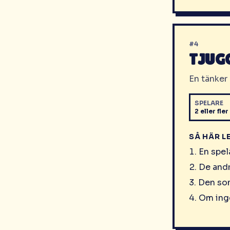
#
4
TJUG
En tänker 
SPELARE
2 eller fler
SÅ HÄR L
En spel
De andr
Den som
Om inge