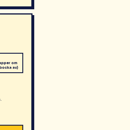
papper om
 bocka av)
.