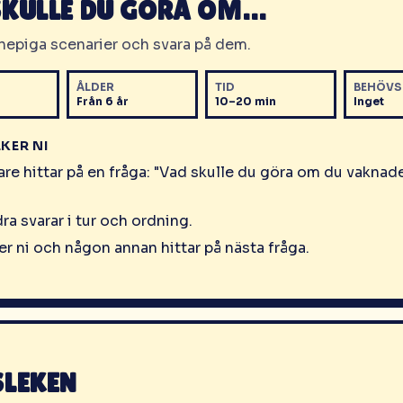
SKULLE DU GÖRA OM…
knepiga scenarier och svara på dem.
ÅLDER
TID
BEHÖVS
Från 6 år
10–20 min
Inget
EKER NI
are hittar på en fråga: "Vad skulle du göra om du vakna
dra svarar i tur och ordning.
er ni och någon annan hittar på nästa fråga.
SLEKEN