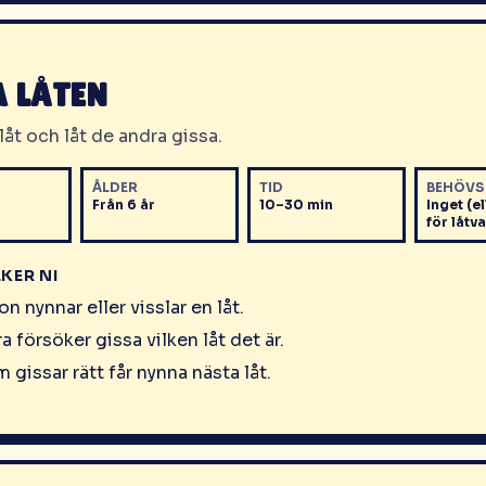
A LÅTEN
åt och låt de andra gissa.
ÅLDER
TID
BEHÖVS
Från 6 år
10–30 min
Inget (el
för låtva
EKER NI
n nynnar eller visslar en låt.
a försöker gissa vilken låt det är.
 gissar rätt får nynna nästa låt.