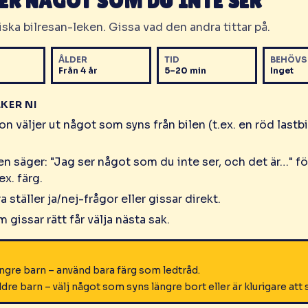
ER NÅGOT SOM DU INTE SER
ska bilresan-leken. Gissa vad den andra tittar på.
ÅLDER
TID
BEHÖVS
Från 4 år
5–20 min
Inget
EKER NI
n väljer ut något som syns från bilen (t.ex. en röd lastbil
n säger: "Jag ser något som du inte ser, och det är…" föl
ex. färg.
 ställer ja/nej-frågor eller gissar direkt.
 gissar rätt får välja nästa sak.
gre barn – använd bara färg som ledtråd.
dre barn – välj något som syns längre bort eller är klurigare att 