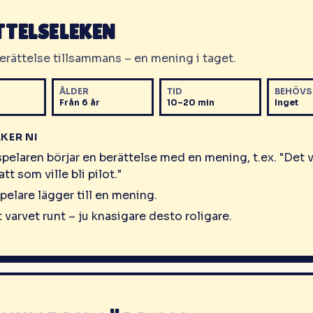
TTELSELEKEN
erättelse tillsammans – en mening i taget.
ÅLDER
TID
BEHÖVS
Från 6 år
10–20 min
Inget
EKER NI
spelaren börjar en berättelse med en mening, t.ex. "Det 
tt som ville bli pilot."
pelare lägger till en mening.
 varvet runt – ju knasigare desto roligare.