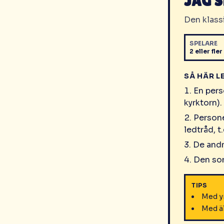
JAG S
Den klassi
SPELARE
2 eller fler
SÅ HÄR L
En perso
kyrktorn).
Persone
ledtråd, t.
De andra
Den som
TIPS
Med yn
Med äl