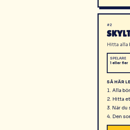
#
2
SKYL
Hitta alla
SPELARE
1 eller fler
SÅ HÄR L
Alla bö
Hitta et
När du s
Den som