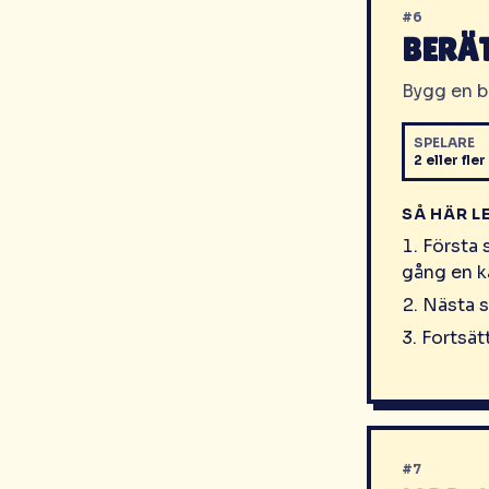
#
6
BERÄ
Bygg en b
SPELARE
2 eller fler
SÅ HÄR L
Första 
gång en ka
Nästa s
Fortsätt
#
7