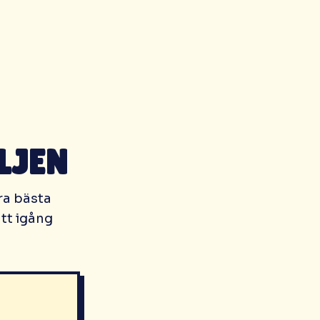
LJEN
ra bästa
ätt igång