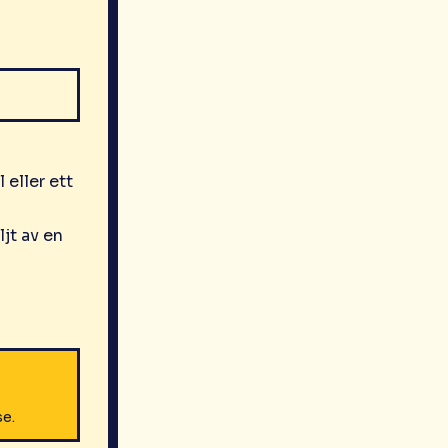
 eller ett
jt av en
se.