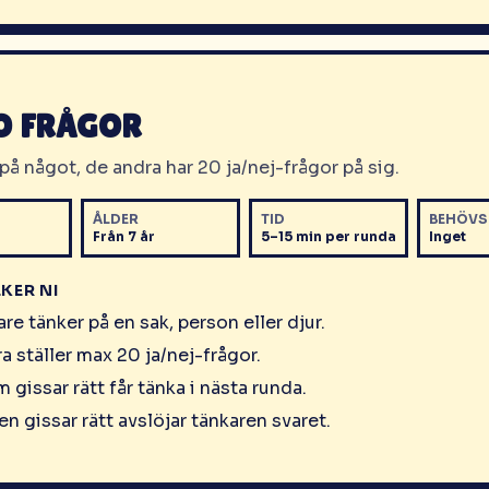
O FRÅGOR
på något, de andra har 20 ja/nej-frågor på sig.
ÅLDER
TID
BEHÖVS
Från 7 år
5–15 min per runda
Inget
EKER NI
are tänker på en sak, person eller djur.
a ställer max 20 ja/nej-frågor.
 gissar rätt får tänka i nästa runda.
n gissar rätt avslöjar tänkaren svaret.