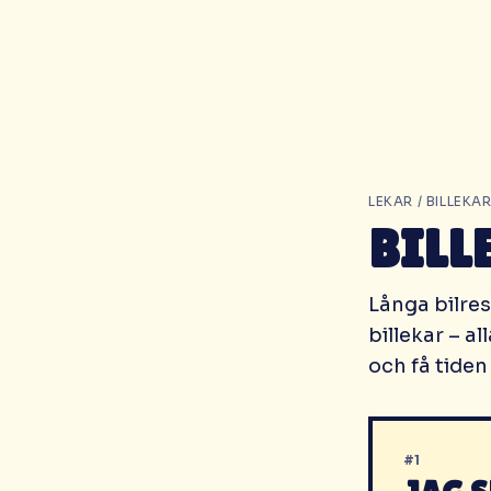
LEKAR
/
BILLEKA
BILL
Långa bilres
billekar – al
och få tiden 
#
1