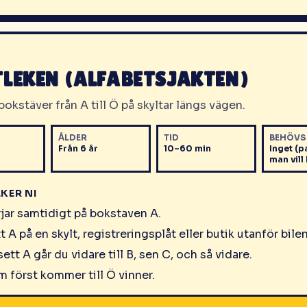
TLEKEN (ALFABETSJAKTEN)
 bokstäver från A till Ö på skyltar längs vägen.
ÅLDER
TID
BEHÖVS
Från 6 år
10–60 min
Inget (
man vill
EKER NI
rjar samtidigt på bokstaven A.
t A på en skylt, registreringsplåt eller butik utanför bilen
ett A går du vidare till B, sen C, och så vidare.
 först kommer till Ö vinner.