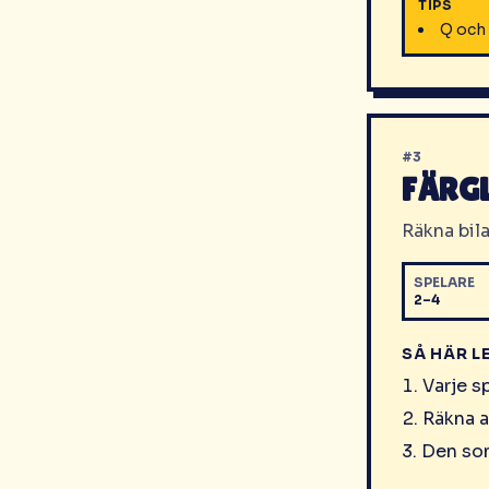
TIPS
Q och 
#
3
FÄRG
Räkna bila
SPELARE
2–4
SÅ HÄR L
Varje sp
Räkna al
Den som 