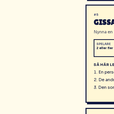
#
5
GISS
Nynna en l
SPELARE
2 eller fler
SÅ HÄR L
En perso
De andr
Den som