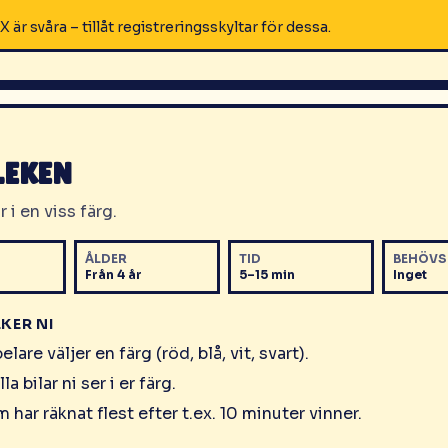
X är svåra – tillåt registreringsskyltar för dessa.
LEKEN
r i en viss färg.
ÅLDER
TID
BEHÖVS
Från 4 år
5–15 min
Inget
EKER NI
elare väljer en färg (röd, blå, vit, svart).
la bilar ni ser i er färg.
har räknat flest efter t.ex. 10 minuter vinner.