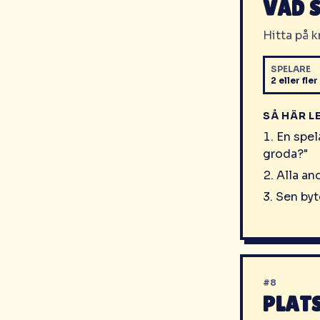
VAD 
Hitta på 
SPELARE
2 eller fler
SÅ HÄR L
En spel
groda?"
Alla an
Sen byt
#
8
PLAT