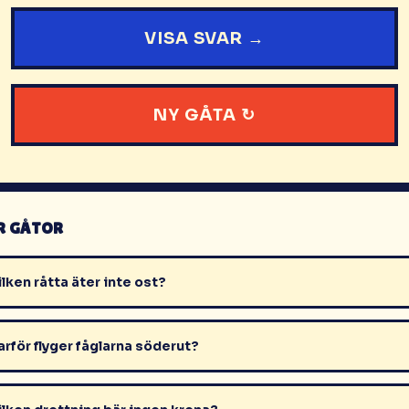
VISA SVAR →
NY GÅTA ↻
R GÅTOR
ilken råtta äter inte ost?
arför flyger fåglarna söderut?