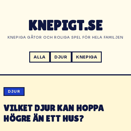
KNEPIGT.SE
KNEPIGA GÅTOR OCH ROLIGA SPEL FÖR HELA FAMILJEN
ALLA
DJUR
KNEPIGA
iga gåtor för barn
a kluriga gåtor kräver att du tänker till ordentligt. Svar
DJUR
VILKET DJUR KAN HOPPA
HÖGRE ÄN ETT HUS?